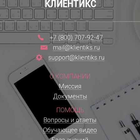
КЛИЕНТИКС
+7 (800) 707-92-47
mail@klientiks.ru
support@klientiks.ru
О КОМПАНИИ
Миссия
Документы
ПОМОЩЬ
Вопросы и ответы
Обучающее видео