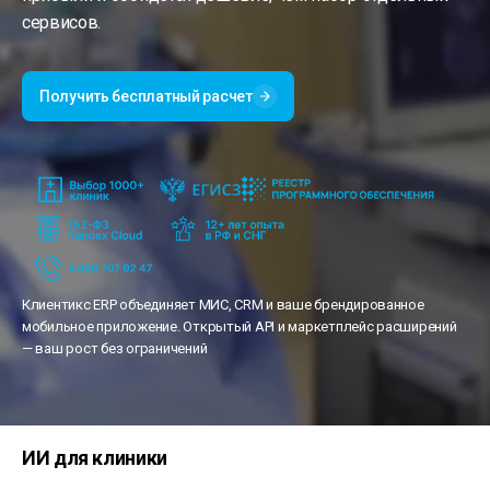
сервисов.
ERP для клиники
Сал
Получить бесплатный расчет
Спортивная секция
Клиентикс ERP объединяет МИС, CRM и ваше брендированное
мобильное приложение. Открытый API и маркетплейс расширений
— ваш рост без ограничений
ИИ для клиники