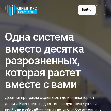
Войти
ERP ДЛЯ КЛИНИК
Одна система
Медицинская клиника
Стоматоло
вместо десятка
разрозненных,
которая растет
Педиатрическая клиника
Ветерин
вместе с вами
Десятки программ скрывают, где клиника теряет
деньги. Клиентикс подсветит каждую точку утечки
прибыли и обойдётся дешевле, чем набор отдельных