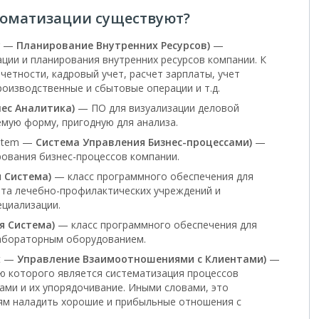
томатизации существуют?
ng —
Планирование Внутренних Ресурсов)
—
ции и планирования внутренних ресурсов компании. К
етности, кадровый учет, расчет зарплаты, учет
оизводственные и сбытовые операции и т.д.
ес Аналитика)
— ПО для визуализации деловой
мую форму, пригодную для анализа.
ystem —
Система Управления Бизнес-процессами)
—
ования бизнес-процессов компании.
 Система)
— класс программного обеспечения для
та лечебно-профилактических учреждений и
ециализации.
я Система)
— класс программного обеспечения для
лабораторным оборудованием.
nt —
Управление Взаимоотношениями с Клиентами)
—
ю которого является систематизация процессов
ами и их упорядочивание. Иными словами, это
ям наладить хорошие и прибыльные отношения с