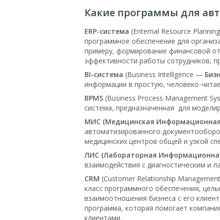
Какие программы для ав
ERP-система
(Enternal Resource Planni
программное обеспечение для организа
примеру, формирование финансовой отч
эффективности работы сотрудников, пр
BI-система
(Business Intelligence —
Бизн
информации в простую, человеко-читае
BPMS
(Business Process Management S
система, предназначенная для моделир
МИС
(Медицинская Информационная
автоматизированного документооборо
медицинских центров общей и узкой сп
ЛИС (Лабораторная Информационна
взаимодействия с диагностическим и 
CRM
(Customer Relationship Manageme
класс программного обеспечения, цель
взаимоотношения бизнеса с его клиент
программа, которая помогает компани
клиентами.