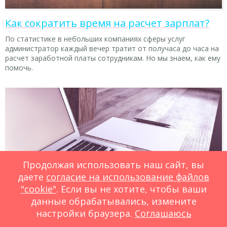
Как сократить время на расчет зарплат?
По статистике в небольших компаниях сферы услуг
администратор каждый вечер тратит от получаса до часа на
расчет заработной платы сотрудникам. Но мы знаем, как ему
помочь.
Продолжая использовать наш сайт, вы
даете
согласие на использование файлов
"cookie"
. Если вы не хотите, чтобы ваши
данные обрабатывались, измените
Как CRM борется с прогульщиками: лист
настройки браузера.
Соглашаюсь
ожидания и подтверждение визитов