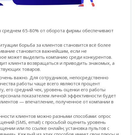
в среднем 65-80% от оборота фирмы обеспечивают
итуации борьба за клиентов становится всё более
ивание становится важнейшим, если не
ое может выделить компанию среди конкурентов.
ит клиента возвращаться и приводить знакомых, а
тствующих товаров.
очень важно. Для сотрудников, непосредственно
ачества работы чаще всего являются процент
у, его средний чек, уровень оценки его работы
 персонала показателем личной эффективности будет
лиентов — впечатление, полученное от компании в
ности клиентов можно разными способами: опрос
щений (SMS, email) с просьбой оценить уровень
щении или по ссылке онлайн; установка пультов с
вания». Каждый из этих способов имеет свои плюсы и