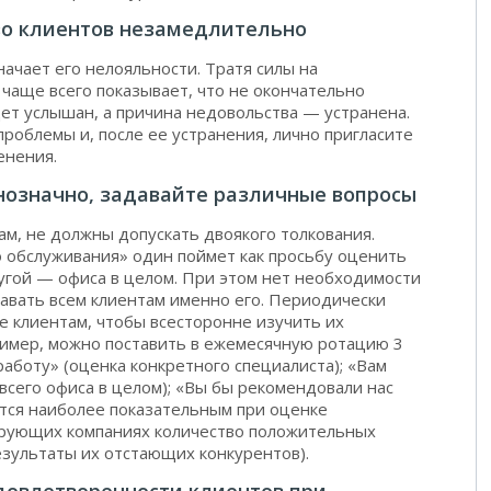
тво клиентов незамедлительно
ачает его нелояльности. Тратя силы на
чаще всего показывает, что не окончательно
удет услышан, а причина недовольства — устранена.
роблемы и, после ее устранения, лично пригласите
енения.
нозначно, задавайте различные вопросы
ам, не должны допускать двоякого толкования.
 обслуживания» один поймет как просьбу оценить
ругой — офиса в целом. При этом нет необходимости
давать всем клиентам именно его. Периодически
е клиентам, чтобы всесторонне изучить их
ример, можно поставить в ежемесячную ротацию 3
аботу» (оценка конкретного специалиста); «Вам
 всего офиса в целом); «Вы бы рекомендовали нас
ется наиболее показательным при оценке
ирующих компаниях количество положительных
езультаты их отстающих конкурентов).