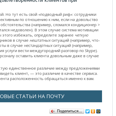
удовлетворенности клиентов при
ой. Но тут есть свой «подводный риф»: сотрудники
ъективным по отношению к ним, если на довольство
 обстоятельства (например, сломался кондиционер >
тался недоволен). В этом случае система мотивации
ы этого избежать, определите заранее
четкую
ников в случае
нештатных
ситуаций (например, что-
ты в случае
нестандартных
ситуаций (например,
я услуги вести междугородний разговор по Skype).
рсоналу оставить клиента довольным даже в случае
частую единственное различие между предложениями
видеть клиент, — это различие в качестве сервиса.
лиента расположенность обращаться именно к вам.
ОВЫЕ СТАТЬИ НА ПОЧТУ
Поделиться…