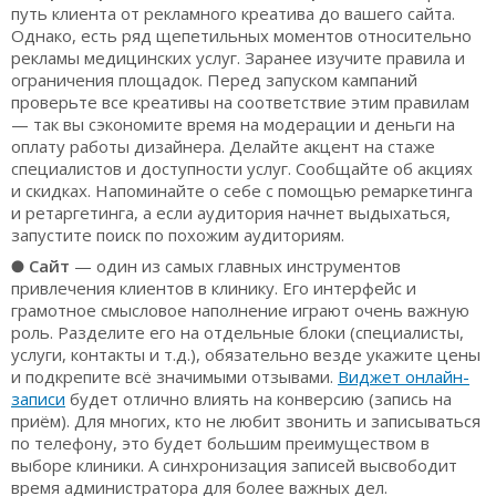
путь клиента от рекламного креатива до вашего сайта.
Однако, есть ряд щепетильных моментов относительно
рекламы медицинских услуг. Заранее изучите правила и
ограничения площадок. Перед запуском кампаний
проверьте все креативы на соответствие этим правилам
— так вы сэкономите время на модерации и деньги на
оплату работы дизайнера. Делайте акцент на стаже
специалистов и доступности услуг. Сообщайте об акциях
и скидках. Напоминайте о себе с помощью ремаркетинга
и ретаргетинга, а если аудитория начнет выдыхаться,
запустите поиск по похожим аудиториям.
●
Сайт
— один из самых главных инструментов
привлечения клиентов в клинику. Его интерфейс и
грамотное смысловое наполнение играют очень важную
роль. Разделите его на отдельные блоки (специалисты,
услуги, контакты и т.д.), обязательно везде укажите цены
и подкрепите всё значимыми отзывами.
Виджет онлайн-
записи
будет отлично влиять на конверсию (запись на
приём). Для многих, кто не любит звонить и записываться
по телефону, это будет большим преимуществом в
выборе клиники. А синхронизация записей высвободит
время администратора для более важных дел.