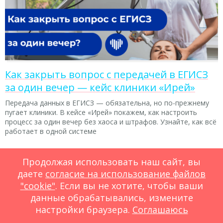
Как закрыть вопрос с передачей в ЕГИСЗ
за один вечер — кейс клиники «Ирей»
Передача данных в ЕГИСЗ — обязательна, но по-прежнему
пугает клиники. В кейсе «Ирей» покажем, как настроить
процесс за один вечер без хаоса и штрафов. Узнайте, как всё
работает в одной системе
Продолжая использовать наш сайт, вы
даете
согласие на использование файлов
"cookie"
. Если вы не хотите, чтобы ваши
данные обрабатывались, измените
настройки браузера.
Соглашаюсь